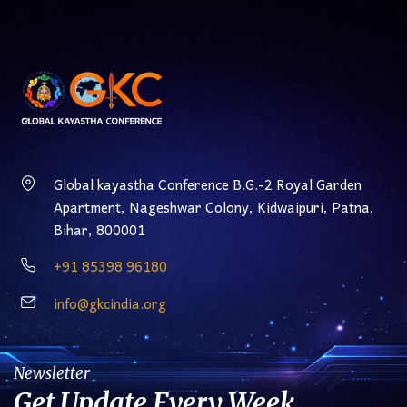
Global kayastha Conference B.G.-2 Royal Garden
Apartment, Nageshwar Colony, Kidwaipuri, Patna,
Bihar, 800001
‎+91 85398 96180
info@gkcindia.org
Newsletter
Get Update Every Week