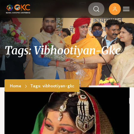
‎+91 85398 96180
info@gkcindia.org
Tags: Vibhootiyan-Gkc
Home
Tags: vibhootiyan-gkc