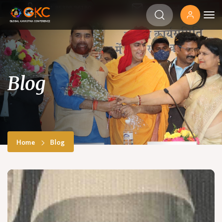
‎+91 85398 96180
info@gkcindia.org
Blog
Home
Blog