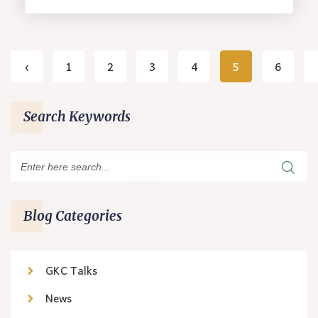
‹
1
2
3
4
5
6
Search Keywords
Blog Categories
GKC Talks
News